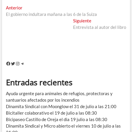
Navegación
Entrada
Anterior
anterior:
El gobierno indultara mañana a las 6 de la Suiza
de
Entrada
Siguiente
entradas
siguiente:
Entrevista al autor del libro
Facebook
Twitter
Instagram
Telegram
Entradas recientes
Ayuda urgente para animales de refugios, protectoras y
santuarios afectados por los incendios
Dinamita Sindical con Moonglow el 31 de julio a las 21:00
Bicitaller colaborativo el 19 de julio a las 08:30
Bicipaseo Castillo de Oreja el dia 19 julio a las 08:30
Dinamita Sindical y Micro abierto el viernes 10 de julio a las